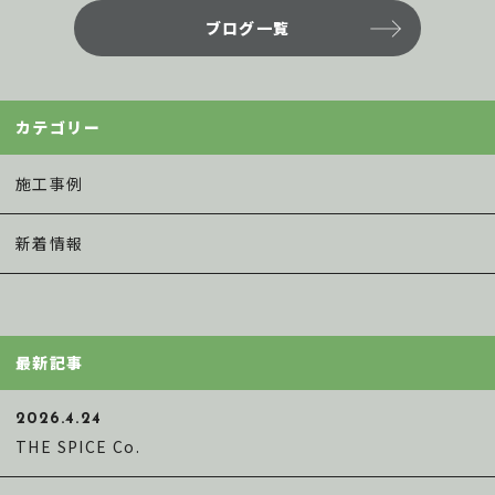
e
te
l
ブログ一覧
b
r
o
o
カテゴリー
k
施工事例
新着情報
最新記事
2026.4.24
THE SPICE Co.