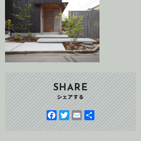
SHARE
シェアする
F
T
E
共
a
w
m
有
c
it
ai