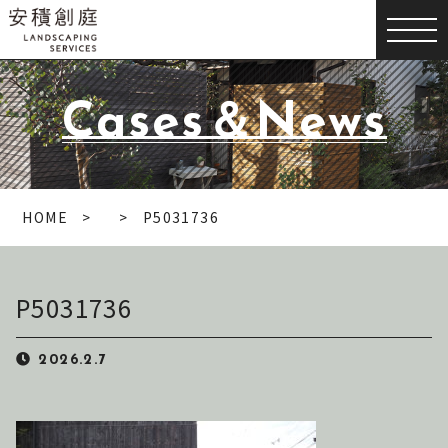
Cases＆News
HOME
P5031736
P5031736
2026.2.7