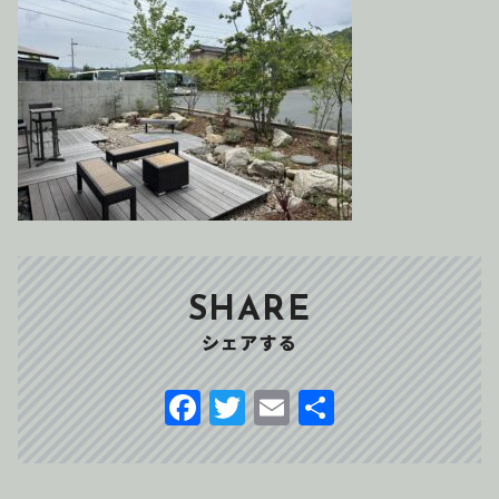
SHARE
シェアする
F
T
E
共
a
w
m
有
c
it
ai