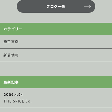
e
te
l
ブログ一覧
b
r
o
o
カテゴリー
k
施工事例
新着情報
最新記事
2026.4.24
THE SPICE Co.