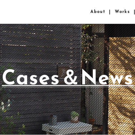
About
Works
Cases＆News