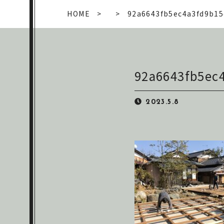
HOME
92a6643fb5ec4a3fd9b15
92a6643fb5ec
2023.5.8