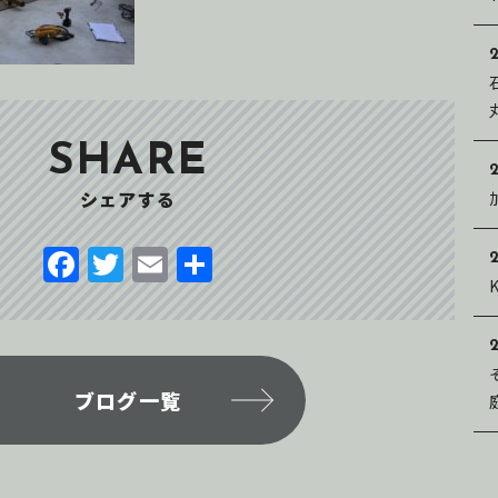
SHARE
シェアする
F
T
E
共
2
a
w
m
有
c
it
ai
2
e
te
l
b
r
ブログ一覧
o
o