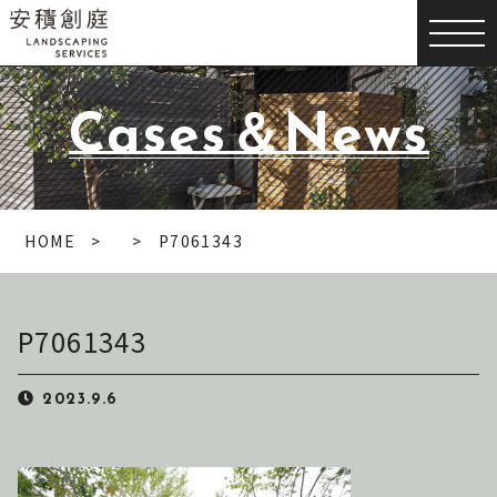
Cases＆News
HOME
P7061343
P7061343
2023.9.6