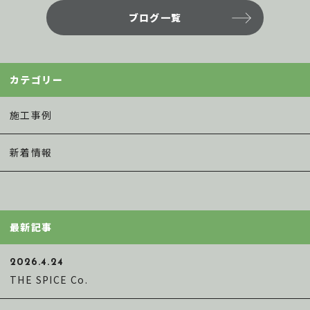
e
te
l
ブログ一覧
b
r
o
o
カテゴリー
k
施工事例
新着情報
最新記事
2026.4.24
THE SPICE Co.