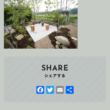
SHARE
シェアする
F
T
E
共
a
w
m
有
c
it
ai