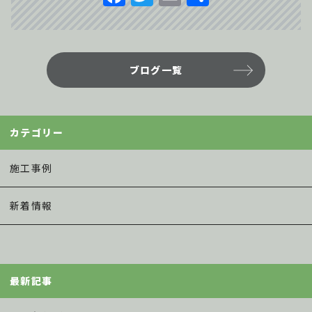
a
w
m
有
c
it
ai
e
te
l
ブログ一覧
b
r
o
o
カテゴリー
k
施工事例
新着情報
最新記事