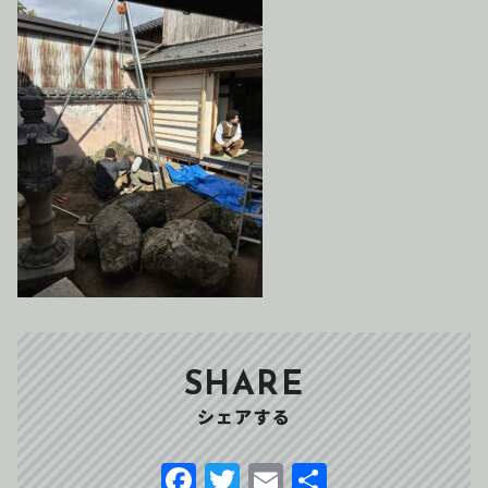
SHARE
シェアする
F
T
E
共