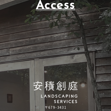
Access
〒679-3431